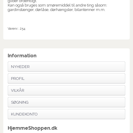
glider ordentligt.
Kan også bruges som smøremiddel til andre ting såsom:
gardinstænger, dørlåse, dørhængsler, bilantenner m.m.
Varenr.:
254
Information
NYHEDER
PROFIL
VILKÅR
SØGNING
KUNDEKONTO
HjemmeShoppen.dk